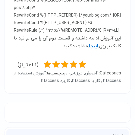
RewriteCond %{REQUEST_URI} .wp-comments-
post\.php*

RewriteCond %{HTTP_REFERER} !.*yourblog.com.* [OR]

RewriteCond %{HTTP_USER_AGENT} ^$

RewriteRule (.*) ^http://%{REMOTE_ADDR}/$ [R=301,L]
این آموزش ادامه داشته و قسمت دوم آن را می توانید با
کلیک بر روی
اینجا
مشاهده کنید .
(1 امتیاز)
Categories:
آموزش
,
میزبانی وب
برچسب‌ها:
آموزش استفاده از
htaccess.
,
کار با htaccess
,
کاربرد htaccess
جستجو