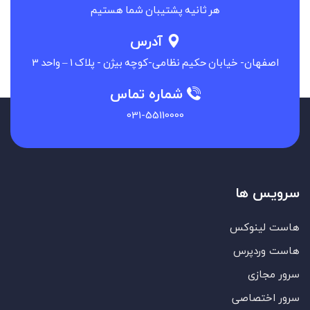
شرکت های دولتی
هر ثانیه پشتیبان شما هستیم
لایسنس
مشتریان ما
آدرس
مقالات
اصفهان- خیابان حکیم نظامی-کوچه بیژن - پلاک 1 – واحد 3
میزبانی وب
نمایندگی
شماره تماس
031-55110000
سرویس ها
هاست لینوکس
هاست وردپرس
سرور مجازی
سرور اختصاصی