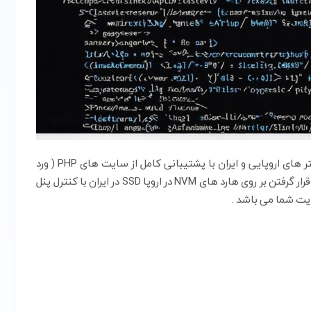
هاست باران میزبانی شده در بهترین دیتاسنتر های اروپایی و ایران با پشتیبانی کامل از سایت های PHP ( ورد
پرس ، دروپال ، جوملا وی بولتن و… ) و همچنین Perl می باشد . قرار گرفتن بر روی هارد های NVM در اروپا SSD در ایران با کنترل پنل
یت شما می باشد .