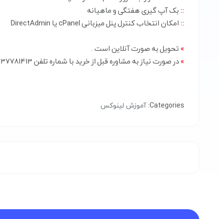
::
بک آپ گیری هفتگی و ماهیانه
::
امکان انتخاب کنترل پنل میزبانی cPanel یا DirectAdmin
»
تحویل به صورت آنلاین است .
»
در صورت نیاز به مشاوره قبل از خرید با شماره تلفن 03137781413 داخلی 1 تماسی حاصل نمایید .
Categories:
آموزش لینوکس