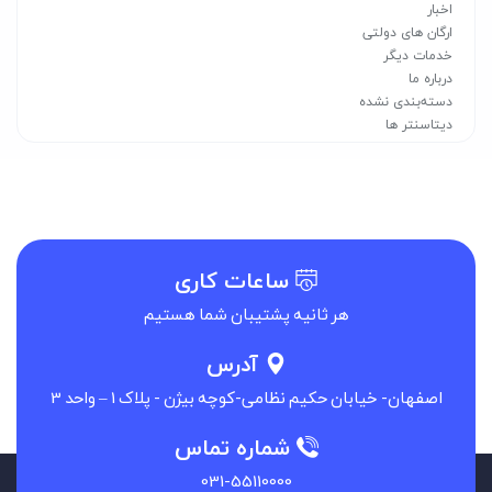
اخبار
ارگان های دولتی
خدمات دیگر
درباره ما
دسته‌بندی نشده
دیتاسنتر ها
راهنما
سرور اختصاصی
سرور مجازی VPS
سرور مجازی اختصاصی VDS
سرور مجازی لینوکس
سرور مجازی ویندوز
ساعات کاری
شرکت های خصوصی
شرکت های دولتی
هر ثانیه پشتیبان شما هستیم
لایسنس
مشتریان ما
آدرس
مقالات
اصفهان- خیابان حکیم نظامی-کوچه بیژن - پلاک 1 – واحد 3
میزبانی وب
نمایندگی
شماره تماس
031-55110000