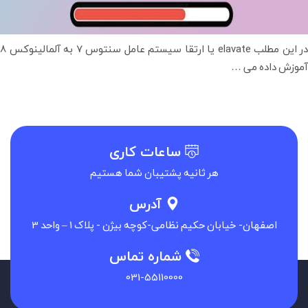
در این مطلب elavate یا ارتقا سیستم عامل سنتوس 7 به آلمالینوکس 8
آموزش
آموزش داده می
…
elavate
(ارتقا)
سنتوس
7
ساعات کاری
به
هر ثانیه پشتیبان شما هستیم
آلمالینوکس
آدرس
اصفهان- خیابان حکیم نظامی-کوچه بیژن - پلاک 1 – واحد 3
شماره تماس
031-55110000