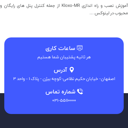
آموزش نصب و راه اندازی Kloxo-MR از جمله کنترل پنل های رایگان و
آموزش
محبوب در لینوکس
…
نصب
Kloxo-
MR
ساعات کاری
هر ثانیه پشتیبان شما هستیم
آدرس
اصفهان- خیابان حکیم نظامی-کوچه بیژن - پلاک 1 – واحد 3
شماره تماس
031-55110000