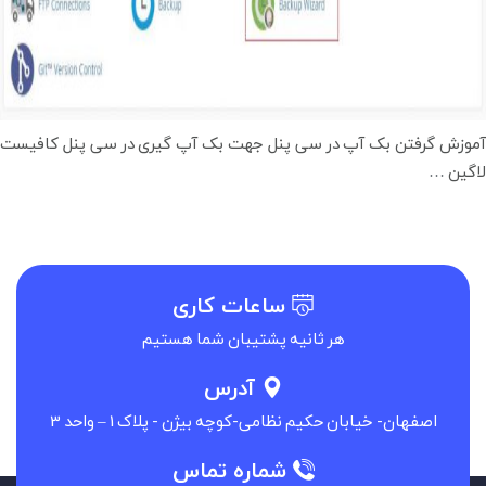
آموزش گرفتن بک آپ در سی پنل جهت بک آپ گیری در سی پنل کافیست
آموزش
لاگین
…
گرفتن
بک
آپ
در
ساعات کاری
سی
هر ثانیه پشتیبان شما هستیم
پنل
آدرس
اصفهان- خیابان حکیم نظامی-کوچه بیژن - پلاک 1 – واحد 3
شماره تماس