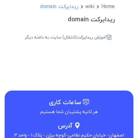
Home
wiki
ریدایرکت domain
ریدایرکت domain
آموزش ریدایرکت(انتقال) سایت به دامنه دیگر
ساعات کاری
هر ثانیه پشتیبان شما هستیم
آدرس
اصفهان- خیابان حکیم نظامی-کوچه بیژن - پلاک 1 – واحد 3