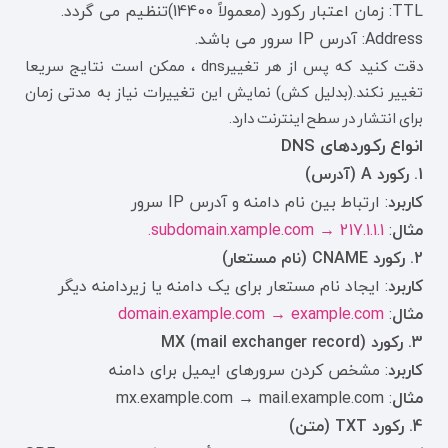
TTL: زمان اعتبار رکورد (معمولاً 14400)تنظیم می گردد.
Address: آدرس IP سرور می باشد.
دقت کنید که پس از هر تغییرdns ، ممکن است نتایج سریعا
تغییر نکند.(بدلیل کش) نمایش این تغییرات نیاز به مدتی زمان
برای انتشار در سطح اینترنت دارد.
انواع رکوردهای DNS
1. رکورد A (آدرس)
کاربرد
: ارتباط بین نام دامنه و آدرس IP سرور
مثال
:
subdomain.xample.com → 217.1.1.1.
2. رکورد CNAME (نام مستعار)
کاربرد
: ایجاد نام مستعار برای یک دامنه یا زیردامنه دیگر
مثال
:
domain.example.com → example.com
3. رکورد MX (mail exchanger record)
کاربرد
: مشخص کردن سرورهای ایمیل برای دامنه
مثال
: mx.example.com → mail.example.com
4. رکورد TXT (متن)