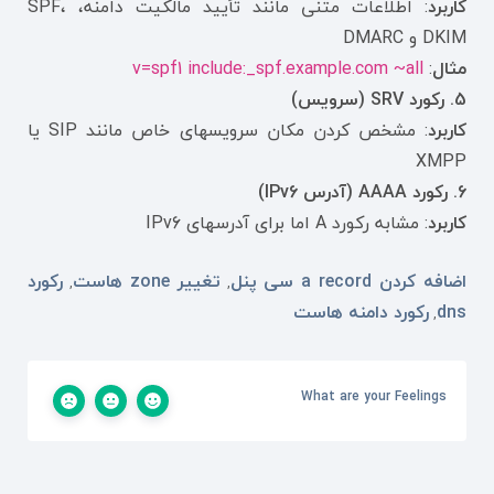
کاربرد
: اطلاعات متنی مانند تأیید مالکیت دامنه، SPF،
DKIM و DMARC
مثال
:
v=spf1 include:_spf.example.com ~all
5. رکورد SRV (سرویس)
کاربرد
: مشخص کردن مکان سرویسهای خاص مانند SIP یا
XMPP
6. رکورد AAAA (آدرس IPv6)
کاربرد
: مشابه رکورد A اما برای آدرسهای IPv6
اضافه کردن a record سی پنل
تغییر zone هاست
رکورد
,
,
dns
رکورد دامنه هاست
,
What are your Feelings